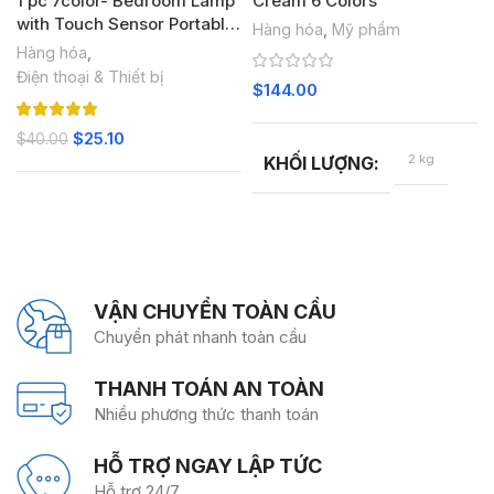
Cream 6 Colors
1 pc 7color- Bedroom Lamp
with Touch Sensor Portable
Hàng hóa
,
Mỹ phẩm
Desk Lamp RGB Light for
Hàng hóa
,
Kids Gifts Touch Lamp LED
Điện thoại & Thiết bị
$
144.00
Table Lamp Bedside Lamp
$
25.10
$
40.00
2 kg
KHỐI LƯỢNG
VẬN CHUYỂN TOÀN CẦU
Chuyển phát nhanh toàn cầu
THANH TOÁN AN TOÀN
Nhiều phương thức thanh toán
HỖ TRỢ NGAY LẬP TỨC
Hỗ trợ 24/7