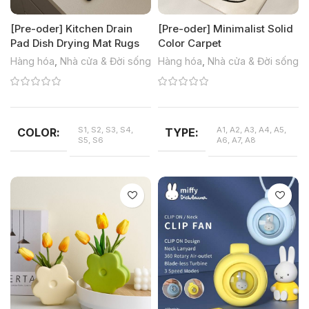
[Pre-oder] Kitchen Drain
[Pre-oder] Minimalist Solid
Pad Dish Drying Mat Rugs
Color Carpet
Hàng hóa
,
Nhà cửa & Đời sống
Hàng hóa
,
Nhà cửa & Đời sống
S1, S2, S3, S4,
A1, A2, A3, A4, A5,
COLOR
TYPE
S5, S6
A6, A7, A8
S: 30*40 cm, M:
SIZE
40*60 cm