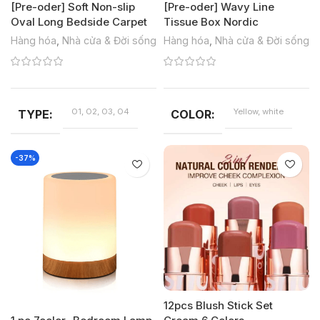
[Pre-oder] Soft Non-slip
[Pre-oder] Wavy Line
Oval Long Bedside Carpet
Tissue Box Nordic
Hàng hóa
,
Nhà cửa & Đời sống
Hàng hóa
,
Nhà cửa & Đời sống
O1, O2, O3, O4
Yellow, white
TYPE
COLOR
-37%
12pcs Blush Stick Set