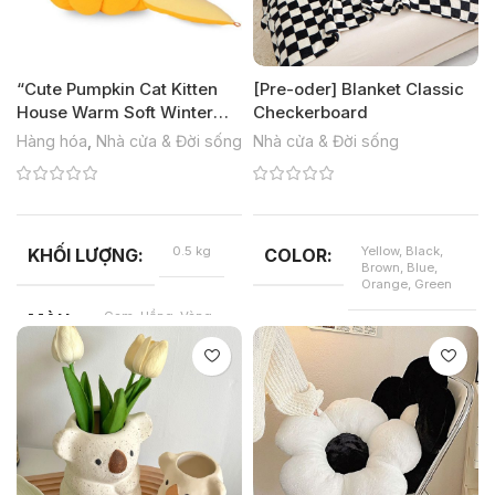
“Cute Pumpkin Cat Kitten
[Pre-oder] Blanket Classic
House Warm Soft Winter
Checkerboard
Cotton Pet Dog Cat Bed
Hàng hóa
,
Nhà cửa & Đời sống
Nhà cửa & Đời sống
Kennel Cozy Round Multi-
functional Nest For Small
Animals “
0.5 kg
Yellow, Black,
KHỐI LƯỢNG
COLOR
Brown, Blue,
Orange, Green
Cam, Hồng, Vàng
MÀU