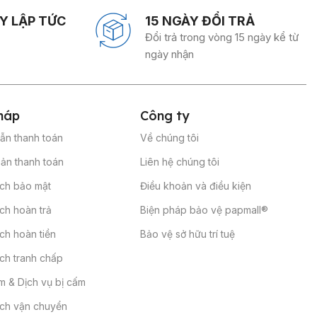
Y LẬP TỨC
15 NGÀY ĐỔI TRẢ
Đổi trả trong vòng 15 ngày kể từ
ngày nhận
háp
Công
ty
ẫn thanh toán
Về chúng tôi
ản thanh toán
Liên hệ chúng tôi
ách bảo mật
Điều khoản và điều kiện
ch hoàn trả
Biện pháp bảo vệ papmall®
ch hoàn tiền
Bảo vệ sở hữu trí tuệ
ch tranh chấp
 & Dịch vụ bị cấm
ách vận chuyển