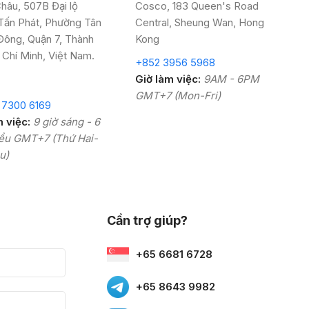
hâu, 507B Đại lộ
Cosco,
183 Queen's Road
Tấn Phát, Phường Tân
Central, Sheung Wan, Hong
Đông, Quận 7, Thành
Kong
 Chí Minh, Việt Nam.
+852 3956 5968
Giờ làm việc:
9AM - 6PM
GMT+7 (Mon-Fri)
 7300 6169
m việc:
9 giờ sáng - 6
iều GMT+7 (Thứ Hai-
u)
Cần trợ giúp?
+65 6681 6728
+65 8643 9982