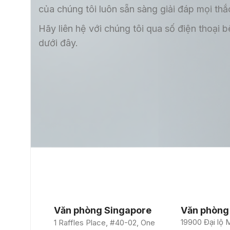
của chúng tôi luôn sẵn sàng giải đáp mọi thắ
Hãy liên hệ với chúng tôi qua số điện thoại
dưới đây.
Văn phòng Singapore
Văn phòng
19900 Đại lộ M
1 Raffles Place, #40-02, One