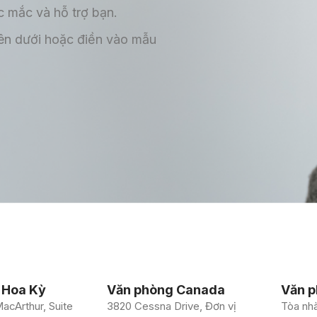
c mắc và hỗ trợ bạn.
 bên dưới hoặc điền vào mẫu
 Hoa Kỳ
Văn phòng Canada
Văn p
acArthur, Suite
3820 Cessna Drive, Đơn vị
Tòa nh