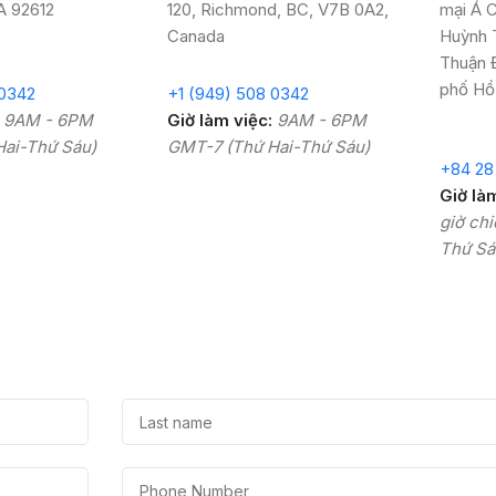
CA 92612
120, Richmond, BC, V7B 0A2,
mại Á C
Canada
Huỳnh 
Thuận 
phố Hồ
 0342
+1 (949) 508 0342
9AM - 6PM
Giờ làm việc:
9AM - 6PM
ai-Thứ Sáu)
GMT-7 (Thứ Hai-Thứ Sáu)
+84 28
Giờ là
giờ ch
Thứ Sá