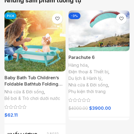
Những sảm phẩm tương tự
PICK
-3%
Parachute 6
Hàng hóa
,
Điện thoại & Thiết bị
,
Baby Bath Tub Children’s
Du lịch & Hành lý
,
Foldable Bathtub Folding
Nhà cửa & Đời sống
,
Bathtub for Kids US Top
Phụ kiện thời trang
Nhà cửa & Đời sống
,
Bể bơi & Trò chơi dưới nước
$
3900.00
$
4000.00
$
62.11
2.8032