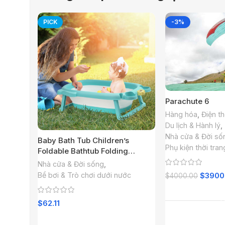
PICK
-3%
Parachute 6
Hàng hóa
,
Điện th
Du lịch & Hành lý
,
Nhà cửa & Đời số
Baby Bath Tub Children’s
Phụ kiện thời tran
Foldable Bathtub Folding
Bathtub for Kids US Top
Nhà cửa & Đời sống
,
$
3900
Bể bơi & Trò chơi dưới nước
$
4000.00
Thêm Vào
$
62.11
Thêm Vào Giỏ Hàng