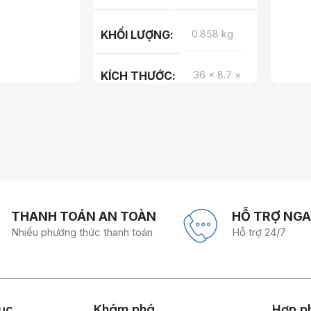
KHỐI LƯỢNG
0.858 kg
KÍCH THƯỚC
36 × 8.7 ×
50 cm
MÀU
Đen, Xanh lá
THANH TOÁN AN TOÀN
HỖ TRỢ NGA
Nhiều phương thức thanh toán
Hỗ trợ 24/7
ục
Khám phá
Hợp p