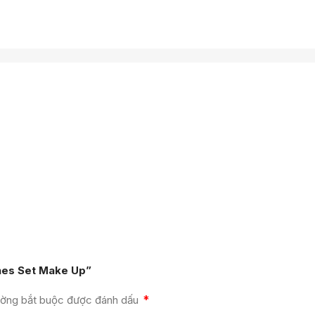
shes Set Make Up”
*
ường bắt buộc được đánh dấu