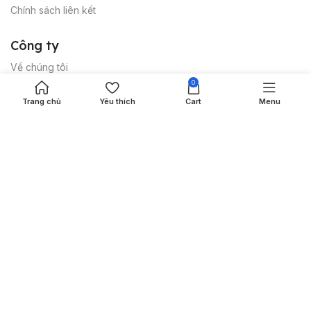
Chính sách liên kết
Công
ty
Về chúng tôi
0
Liên hệ chúng tôi
Trang chủ
Yêu thích
Cart
Menu
Điều khoản và điều kiện
Biện pháp bảo vệ papmall®
Bảo vệ sở hữu trí tuệ
© 2024 Công ty TNHH PAPMALL Việt Nam. Bảo lưu mọi
quyền