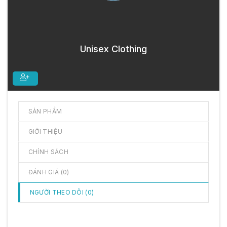
Unisex Clothing
SẢN PHẨM
GIỚI THIỆU
CHÍNH SÁCH
ĐÁNH GIÁ (
0
)
NGƯỜI THEO DÕI (
0
)