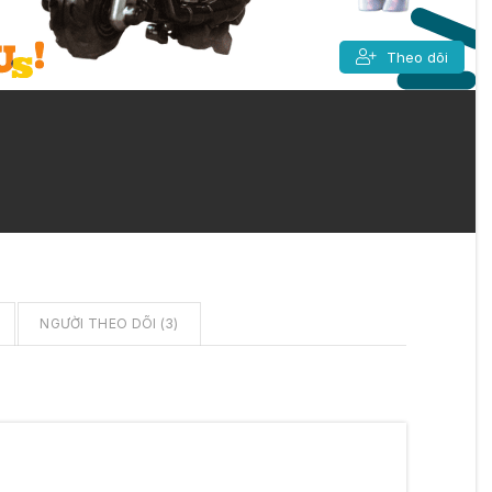
Theo dõi
NGƯỜI THEO DÕI (
3
)