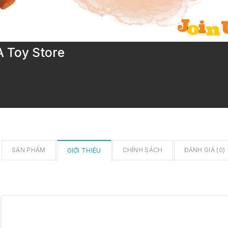
Toy Store
SẢN PHẨM
CHÍNH SÁCH
ĐÁNH GIÁ (
0
)
GIỚI THIỆU